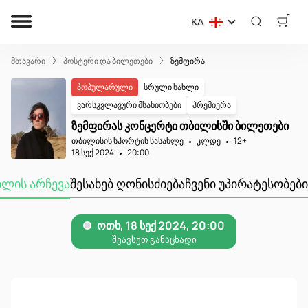
KA
მთავარი
პოსტერი და ბილეთები
ზემფირა
პოპულარული
სრული სახლი
ვარსკვლავური მსახიობები
პრემიერა
ზემფირას კონცერტი თბილისში ბილეთები
თბილისის სპორტის სასახლე
კლდე
12+
18 სექ 2024
20:00
ᲘᲚᲘᲡ ᲐᲠᲩᲔᲕᲐ
ᲨᲔᲡᲐᲮᲔᲑ ᲦᲝᲜᲘᲡᲫᲘᲔᲑᲐ
ᲩᲕᲔᲜᲘ ᲣᲞᲘᲠᲐᲢᲔᲡᲝᲑᲔᲑᲘ