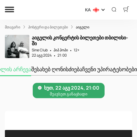
KA
მთავარი
პოსტერი და ბილეთები
აიგელი
აიგელის კონცერტის ბილეთები თბილისი-
ში
Sine Club
ჰიპ ჰოპი
12+
22 აგვ 2024
21:00
ᲘᲚᲘᲡ ᲐᲠᲩᲔᲕᲐ
ᲨᲔᲡᲐᲮᲔᲑ ᲦᲝᲜᲘᲡᲫᲘᲔᲑᲐ
ᲩᲕᲔᲜᲘ ᲣᲞᲘᲠᲐᲢᲔᲡᲝᲑᲔᲑᲘ