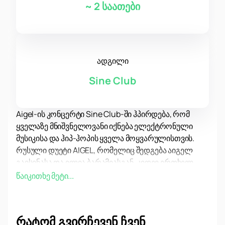
~
2 საათები
ადგილი
Sine Club
Aigel-ის კონცერტი Sine Club-ში ჰპირდება, რომ
ყველაზე მნიშვნელოვანი იქნება ელექტრონული
მუსიკისა და ჰიპ-ჰოპის ყველა მოყვარულისთვის.
რუსული დუეტი AIGEL, რომელიც შედგება აიგელ
გაისინასა და ილია ბარამიასგან, კიდევ ერთხელ
გაახარებს თავის თაყვანისმცემლებს თავისი
წაიკითხე მეტი...
უნიკალური ხმითა და ენერგიული პრეზენტაციით.
სინე კლუბი, რომელიც მდებარეობს ქალაქის
ცენტრში, ცნობილია თავისი შესანიშნავი აკუსტიკით
რატომ გვირჩევენ ჩვენ
და მყუდრო გარემოთი. ადგილი აღჭურვილია