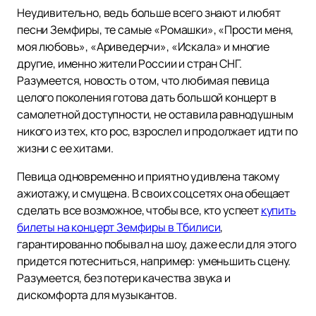
Неудивительно, ведь больше всего знают и любят
песни Земфиры, те самые «Ромашки», «Прости меня,
моя любовь», «Ариведерчи», «Искала» и многие
другие, именно жители России и стран СНГ.
Разумеется, новость о том, что любимая певица
целого поколения готова дать большой концерт в
самолетной доступности, не оставила равнодушным
никого из тех, кто рос, взрослел и продолжает идти по
жизни с ее хитами.
Певица одновременно и приятно удивлена такому
ажиотажу, и смущена. В своих соцсетях она обещает
сделать все возможное, чтобы все, кто успеет
купить
билеты на концерт Земфиры в Тбилиси
,
гарантированно побывал на шоу, даже если для этого
придется потесниться, например: уменьшить сцену.
Разумеется, без потери качества звука и
дискомфорта для музыкантов.