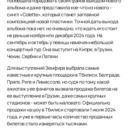
пообещала порадовать своих фанов выходом нового
альбома и даже представила кое-что из нового -
сингл «Colette», который станет заглавной
композицией новой пластинки. Точной даты выхода
альбома пока нет, но очевидно, что ждать его стоит
не раньше ноября или декабря 2024 года. На
сентябрь и октябрь у певицы намечен небольшой
концертный тур. Она выступит на Кипре, в Грузии,
Чехии, Сербии и Латвии.
Для выступлений Земфира выбрала самые
известные и крупные площадки в Тбилиси, Белграде,
Праге, Риге и Лимассоле, но судя по тому, какой
ажиотаж у ее фанатов вызвала продажа билетов на
ее выступление в Грузии, даже самых крупных
стадионов - может быть маловато. Официально
продажи на шоу в Тбилиси стартовали 1 июля 2024
года, и уже в первые часы количество проданных
билетов стало измеряться тысячами.